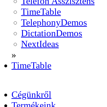
Telefon Asszisztens
TimeTable
TelephonyDemos
DictationDemos
NextIdeas
»
TimeTable
Cégünkről
Termékeink