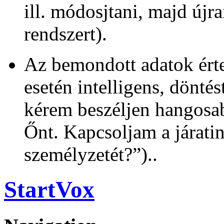
ill. módosjtani, majd újr
rendszert).
Az bemondott adatok ért
esetén intelligens, dönt
kérem beszéljen hangosa
Őnt. Kapcsoljam a járati
személyzetét?”)..
StartVox