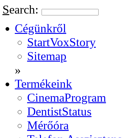
S
earch:
Cégünkről
StartVoxStory
Sitemap
»
Termékeink
CinemaProgram
DentistStatus
Mérőóra