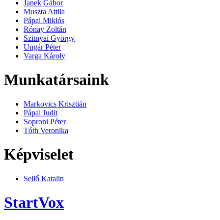
Janek Gábor
Muszta Attila
Pápai Miklós
Rónay Zoltán
Szitnyai György
Ungár Péter
Varga Károly
Munkatársaink
Markovics Krisztián
Pápai Judit
Soproni Péter
Tóth Veronika
Képviselet
Sellő Katalin
StartVox