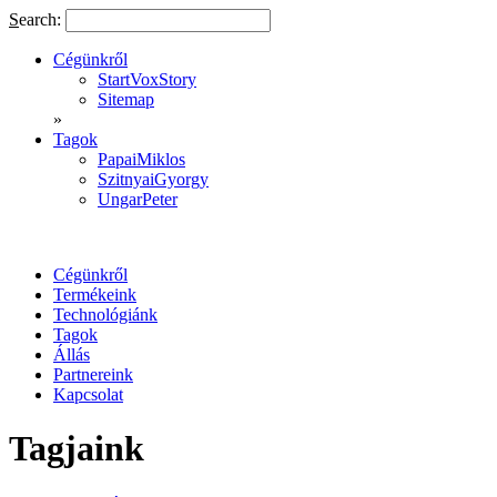
S
earch:
Cégünkről
StartVoxStory
Sitemap
»
Tagok
PapaiMiklos
SzitnyaiGyorgy
UngarPeter
Cégünkről
Termékeink
Technológiánk
Tagok
Állás
Partnereink
Kapcsolat
Tagjaink