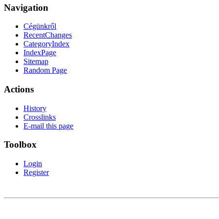
Navigation
Cégünkről
RecentChanges
CategoryIndex
IndexPage
Sitemap
Random Page
Actions
History
Crosslinks
E-mail this page
Toolbox
Login
Register