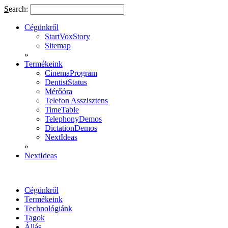
S
earch:
Cégünkről
StartVoxStory
Sitemap
»
Termékeink
CinemaProgram
DentistStatus
Mérőóra
Telefon Asszisztens
TimeTable
TelephonyDemos
DictationDemos
NextIdeas
»
NextIdeas
Cégünkről
Termékeink
Technológiánk
Tagok
Állás