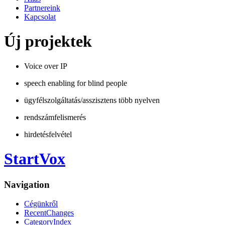
Partnereink
Kapcsolat
Új projektek
Voice over IP
speech enabling for blind people
ügyfélszolgáltatás/asszisztens több nyelven
rendszámfelismerés
hirdetésfelvétel
StartVox
Navigation
Cégünkről
RecentChanges
CategoryIndex