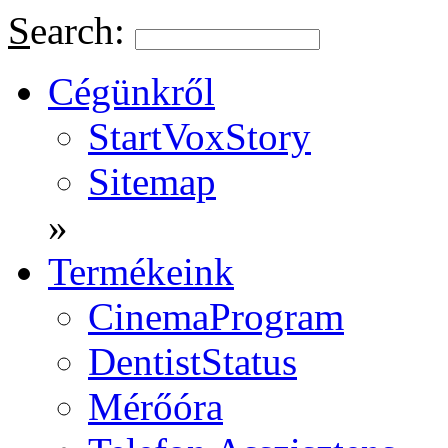
S
earch:
Cégünkről
StartVoxStory
Sitemap
»
Termékeink
CinemaProgram
DentistStatus
Mérőóra