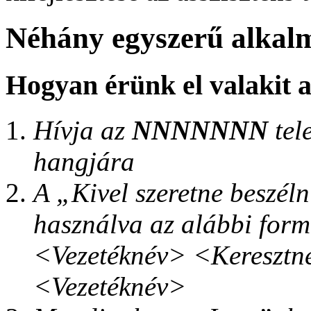
Néhány egyszerű alkal
Hogyan érünk el valakit a
Hívja az
NNNNNNN
tel
hangjára
A „Kivel szeretne beszél
használva az alábbi form
<Vezetéknév> <Keresztn
<Vezetéknév>