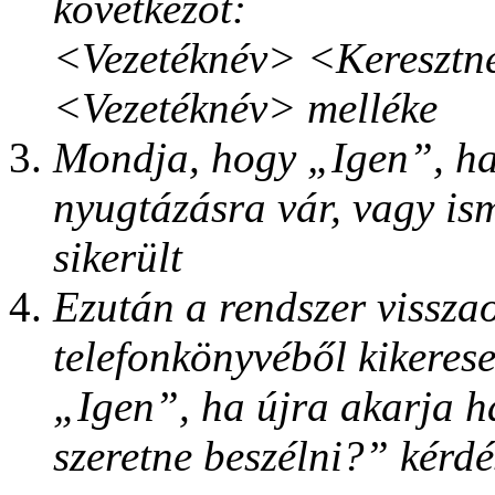
következőt:
<Vezetéknév> <Keresztné
<Vezetéknév> melléke
Mondja, hogy „Igen”, ha 
nyugtázásra vár, vagy is
sikerült
Ezután a rendszer visszao
telefonkönyvéből kikeres
„Igen”, ha újra akarja h
szeretne beszélni?” kérdé