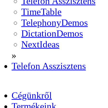
Telefon Asszisztens
TimeTable
TelephonyDemos
DictationDemos
NextIdeas
»
Telefon Asszisztens
Cégünkről
Termékeink