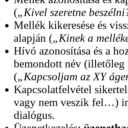
(
„Kivel szeretne beszélni
Mellék kikeresése és vis
alapján (
„Kinek a melléké
Hívó azonosítása és a ho
bemondott név (illetőleg
(
„Kapcsoljam az XY áge
Kapcsolatfelvétel sikertel
vagy nem veszik fel…) in
dialógus.
Üzenetkezelés;
üzenetha