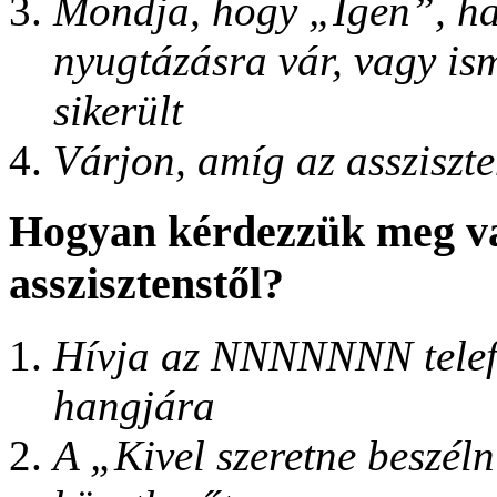
Mondja, hogy „Igen”, ha 
nyugtázásra vár, vagy is
sikerült
Várjon, amíg az assziszte
Hogyan kérdezzük meg va
asszisztenstől?
Hívja az NNNNNNN telefo
hangjára
A „Kivel szeretne beszél