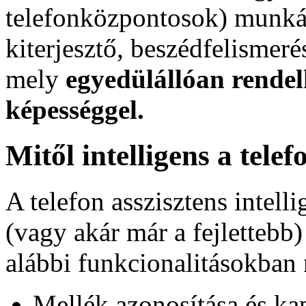
telefonközpontosok) munkáj
kiterjesztő, beszédfelismer
mely
egyedülállóan rendel
képességgel.
Mitől intelligens a telef
A telefon asszisztens intell
(vagy akár már a fejlettebb
alábbi funkcionalitásokban
Mellék azonosítása és ka