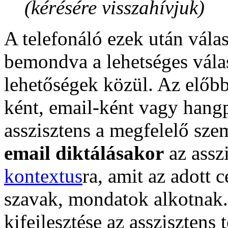
(kérésére visszahívjuk)
A telefonáló ezek után válas
bemondva a lehetséges válas
lehetőségek közül. Az előbb
ként, email-ként vagy hangp
asszisztens a megfelelő sz
email diktálásakor
az assz
kontextus
ra, amit az adott 
szavak, mondatok alkotnak. 
kifejlesztése az asszisztens 