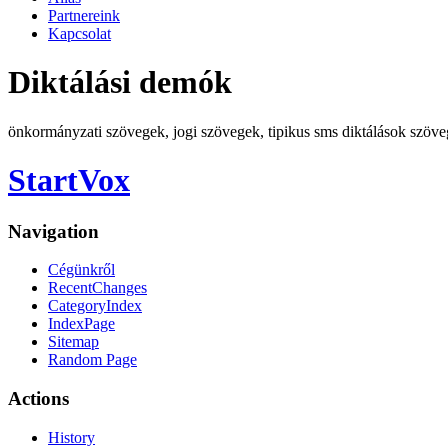
Partnereink
Kapcsolat
Diktálási demók
önkormányzati szövegek, jogi szövegek, tipikus sms diktálások szöve
StartVox
Navigation
Cégünkről
RecentChanges
CategoryIndex
IndexPage
Sitemap
Random Page
Actions
History