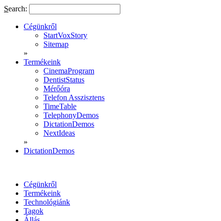
S
earch:
Cégünkről
StartVoxStory
Sitemap
»
Termékeink
CinemaProgram
DentistStatus
Mérőóra
Telefon Asszisztens
TimeTable
TelephonyDemos
DictationDemos
NextIdeas
»
DictationDemos
Cégünkről
Termékeink
Technológiánk
Tagok
Állás