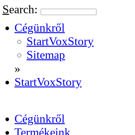
S
earch:
Cégünkről
StartVoxStory
Sitemap
»
StartVoxStory
Cégünkről
Termékeink