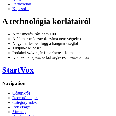
Partnereink
Kapcsolat
A technológia korlátairól
A felismerési ráta nem 100%
A felimerhető szavak száma nem végtelen
Nagy mértékben függ a hangminőségtől
Tudjuk-e ki beszél
Irodalmi szöveg felismerésére alkalmatlan
Kontextus fejlesztés költséges és hosszadalmas
StartVox
Navigation
Cégünkről
RecentChanges
CategoryIndex
IndexPage
Sitemap