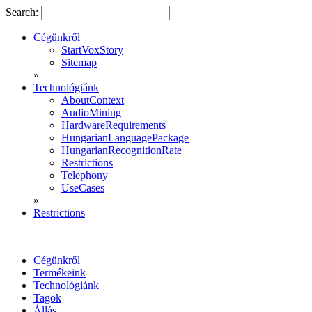
S
earch:
Cégünkről
StartVoxStory
Sitemap
»
Technológiánk
AboutContext
AudioMining
HardwareRequirements
HungarianLanguagePackage
HungarianRecognitionRate
Restrictions
Telephony
UseCases
»
Restrictions
Cégünkről
Termékeink
Technológiánk
Tagok
Állás