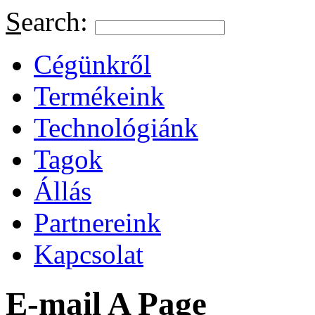
S
earch:
Cégünkről
Termékeink
Technológiánk
Tagok
Állás
Partnereink
Kapcsolat
E-mail A Page