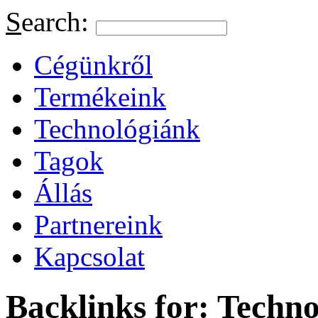
S
earch:
Cégünkről
Termékeink
Technológiánk
Tagok
Állás
Partnereink
Kapcsolat
Backlinks for: Techn