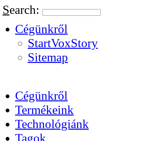
S
earch:
Cégünkről
StartVoxStory
Sitemap
Cégünkről
Termékeink
Technológiánk
Tagok