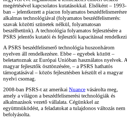
megértésével kapcsolatos kutatásokkal. Elsőként – 1993-
ban – jelentkezett a piacon folyamatos beszédfelismerésre
alkalmas technológiával (folyamatos beszédfelismerés:
szavak közötti szünetek nélkül, folyamatosan
beszélhetünk). A technológia folyamatos fejlesztésére a
PSRS jelentős kutatói és fejlesztői kapacitással rendelkezi
A PSRS beszédfelismerő technológia huszonhárom
nyelven áll rendelkezésre. Ebbe – egyebek között –
beletartoznak az Európai Unióban használatos nyelvek. 
magyar fejlesztők ösztönzésére, – a PSRS hathatós
támogatásával – közös fejlesztésben készült el a magyar
nyelvi csomag.
2008-ban PSRS-t az amerikai
Nuance
vásárolta meg,
amely a világon a beszédfelismerési technológiák és
alkalmazások vezető vállalata. Cégünkkel az
együttmüködést, a feladatokat a tulajdonos változás nem
befolyásolta.