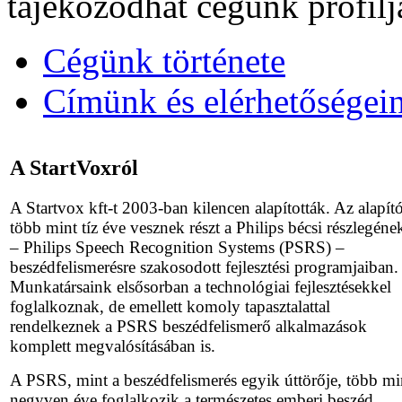
tájékozódhat cégünk profilj
Cégünk története
Címünk és elérhetőségei
A StartVoxról
A Startvox kft-t 2003-ban kilencen alapították. Az alapít
több mint tíz éve vesznek részt a Philips bécsi részlegéne
– Philips Speech Recognition Systems (PSRS) –
beszédfelismerésre szakosodott fejlesztési programjaiban.
Munkatársaink elsősorban a technológiai fejlesztésekkel
foglalkoznak, de emellett komoly tapasztalattal
rendelkeznek a PSRS beszédfelismerő alkalmazások
komplett megvalósításában is.
A PSRS, mint a beszédfelismerés egyik úttörője, több mi
negyven éve foglalkozik a természetes emberi beszéd